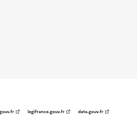
gouv.fr
legifrance.gouv.fr
data.gouv.fr