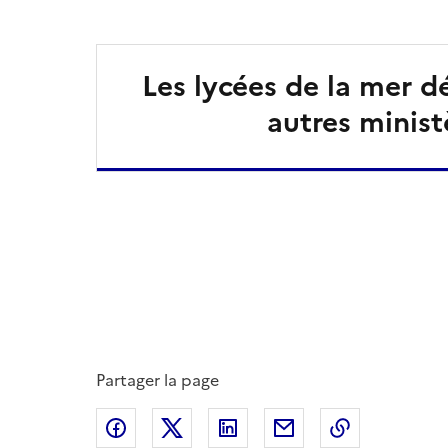
Les lycées de la mer 
autres minist
Partager la page
Partager sur Facebook
Partager sur X
Partager sur LinkedIn
Partager par email
Copier le l