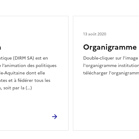
13 août 2020
n
Organigramme i
ntique (DIRM SA) est en
Double-cliquer sur l'image 
 l’animation des politiques
l'organigramme institution
le-Aquitaine dont elle
télécharger l'organigram
es et à fédérer tous les
, soit par la (…)