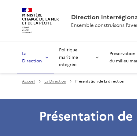
MINISTÈRE
Direction Interrégion
CHARGÉ DE LA MER
ET DE LA PÊCHE
Ensemble construisons l’aven
Politique
La
Préservation 
maritime
Direction
du milieu ma
intégrée
Accueil
La Direction
Présentation de la direction
Présentation de 