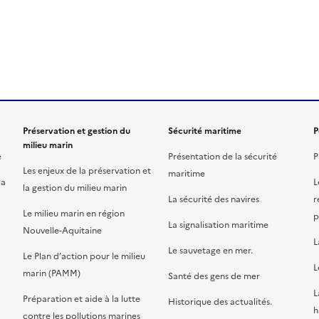
ien de la page dans le presse-papier
Préservation et gestion du
Sécurité maritime
P
milieu marin
e
Présentation de la sécurité
P
Les enjeux de la préservation et
maritime
la
L
la gestion du milieu marin
La sécurité des navires
r
Le milieu marin en région
p
La signalisation maritime
Nouvelle-Aquitaine
L
Le sauvetage en mer.
Le Plan d’action pour le milieu
L
marin (PAMM)
Santé des gens de mer
L
Préparation et aide à la lutte
Historique des actualités.
h
contre les pollutions marines