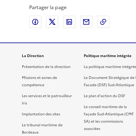
Partager la page
Partager sur Facebook
Partager sur X
Partager sur LinkedIn
Partager par email
Copier le l
La Direction
Politique maritime intégrée
Présentation de la direction
La politique maritime intégré
Missions et zones de
Le Document Stratégique de 
compétence
Facade (DSF) Sud-Atlantique
Les services et le patrouilleur
Le plan d’action du DSF
Iris
Le conseil maritime de la
Implantation des sites
façade Sud-Atlantique (CMF
SA) et les commissions
Le tribunal maritime de
associées
Bordeaux