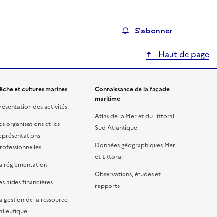
S'abonner
Haut de page
êche et cultures marines
Connaissance de la façade
maritime
résentation des activités
Atlas de la Mer et du Littoral
es organisations et les
Sud-Atlantique
eprésentations
Données géographiques Mer
rofessionnelles
et Littoral
a réglementation
Observations, études et
es aides financières
rapports
a gestion de la ressource
alieutique