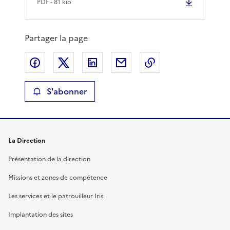
PDF
- 81 kio
Partager la page
Partager sur Facebook
Partager sur X
Partager sur LinkedIn
Partager par email
Copier le lien de 
S'abonner
La Direction
Présentation de la direction
Missions et zones de compétence
Les services et le patrouilleur Iris
Implantation des sites