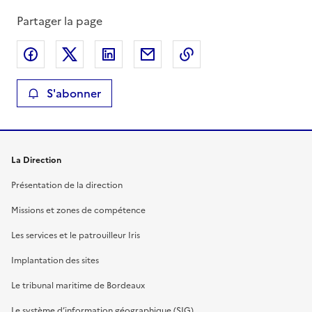
Partager la page
Partager sur Facebook
Partager sur X
Partager sur LinkedIn
Partager par email
Copier le lien de la 
S'abonner
La Direction
Présentation de la direction
Missions et zones de compétence
Les services et le patrouilleur Iris
Implantation des sites
Le tribunal maritime de Bordeaux
Le système d’information géographique (SIG)